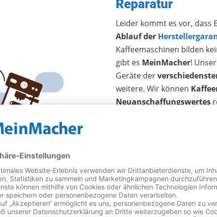
Reparatur
Leider kommt es vor, dass 
Ablauf der
Herstellergaran
Kaffeemaschinen bilden kei
gibt es
MeinMacher
! Unse
Geräte der
verschiedenste
weitere. Wir können
Kaffe
Neuanschaffungswertes
r
bekommen Sie schnellen u
weniger Stunden nach Verei
der Fehler nicht sofort beh
Kostenvoranschlag
. Sie k
Reparatur für Sie lohnt.
Manchmal ist eine Reparatur
Funktion einer Kaffeemasch
Verschmutzungen
nachlas