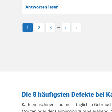
Antworten lesen
…
Aktuelle
1
Page
2
Page
3
Nächste
›
Letzte
»
Seite
Seite
Seite
Die 8 häufigsten Defekte bei 
Kaffeemaschinen sind meist täglich in Gebrauch
Morgen oder der Cappuccino zum Feierabend. M