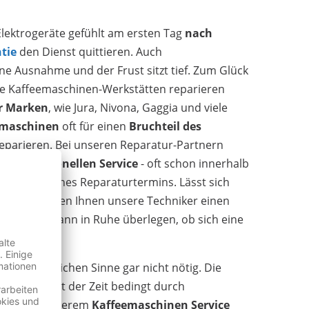
Elektrogeräte gefühlt am ersten Tag
nach
tie
den Dienst quittieren. Auch
ne Ausnahme und der Frust sitzt tief. Zum Glück
re Kaffeemaschinen-Werkstätten reparieren
r Marken
, wie Jura, Nivona, Gaggia und viele
emaschinen
oft für einen
Bruchteil des
eparieren. Bei unseren Reparatur-Partnern
nd
professionellen Service
- oft schon innerhalb
nbarung eines Reparaturtermins. Lässt sich
eben, erstellen Ihnen unsere Techniker einen
önnen sich dann in Ruhe überlegen, ob sich eine
 im eigentlichen Sinne gar nicht nötig. Die
ine kann mit der Zeit bedingt durch
sen. Bei unserem
Kaffeemaschinen Service