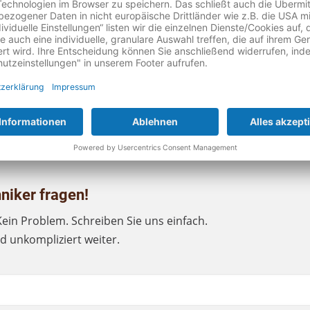
können Sie Ihr Gerät
profes
wieder und die Maschine füh
Kaffeemaschinen Reparatur 
einer professionellen
Kaff
niker fragen!
Kein Problem. Schreiben Sie uns einfach.
nd unkompliziert weiter.