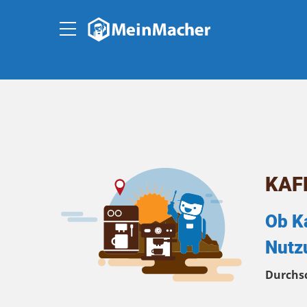
KAF
Ob K
Nutzu
Durchs