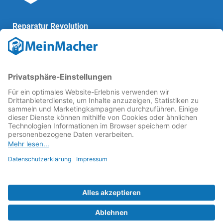
Reparatur Revolution
MeinMacher ist eine Marke der
Vangerow GmbH
↗. Diese
kämpft als Gründungsmitglied des
Runden Tisch
Reparatur
↗ für eine
Reparatur Revolution
↗ und bessere
Reparaturbedingungen: Für Produkte, die sich gut
reparieren lassen, für günstigere Ersatzteile und den
Erhalt der reparierenden Betriebe und des Reparatur-
Know-hows in Deutschland.
Weitere Informationen
Fachhändler finden
Über uns
FAQ - häufig gestellte Fragen
Rechtliches
© 2023 MeinMacher - eine Marke der Vangerow GmbH
Impressum↗