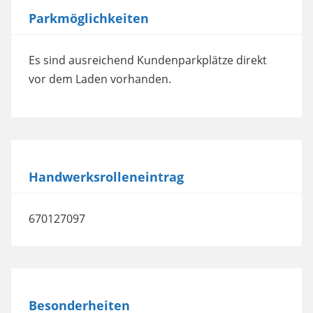
Parkmöglichkeiten
Akzeptieren
powered by
Usercentrics Consent
Es sind ausreichend Kundenparkplätze direkt
Management Platform
vor dem Laden vorhanden.
Handwerksrolleneintrag
670127097
Besonderheiten