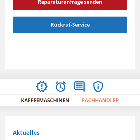
Reparaturanfrage senden
Rückruf-Service
AKTUELLES
ÖFFNUNGSZEITEN
BEWERTUNGEN
IMPRESSUM
/
KAFFEEMASCHINEN
FACHHÄNDLER
AGBS
Aktuelles