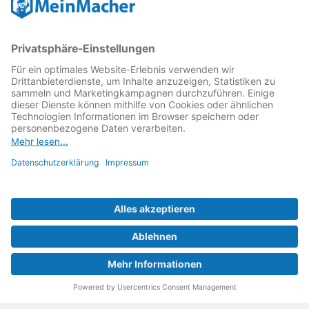
Reparatur Revolution
MeinMacher ist eine Marke der
Vangerow GmbH
↗. Diese
kämpft als Gründungsmitglied des
Runden Tisch
Reparatur
↗ für eine
Reparatur Revolution
↗ und bessere
Reparaturbedingungen: Für Produkte, die sich gut
reparieren lassen, für günstigere Ersatzteile und den
Erhalt der reparierenden Betriebe und des Reparatur-
Know-hows in Deutschland.
Weitere Informationen
Fachhändler finden
Über uns
FAQ - häufig gestellte Fragen
Rechtliches
© 2023 MeinMacher - eine Marke der Vangerow GmbH
Impressum↗
Barrierefreiheit
Datenschutz