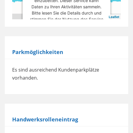
einzubetten. Dieser Service kann
Daten zu Ihren Aktivitäten sammeln.
Bitte lesen Sie die Details durch und
Leaflet
stimmen Sie der Nutzung des Service
zu, um diese Karte anzuzeigen.
Mehr Informationen
Parkmöglichkeiten
Akzeptieren
powered by
Usercentrics Consent
Es sind ausreichend Kundenparkplätze
Management Platform
vorhanden.
Handwerksrolleneintrag