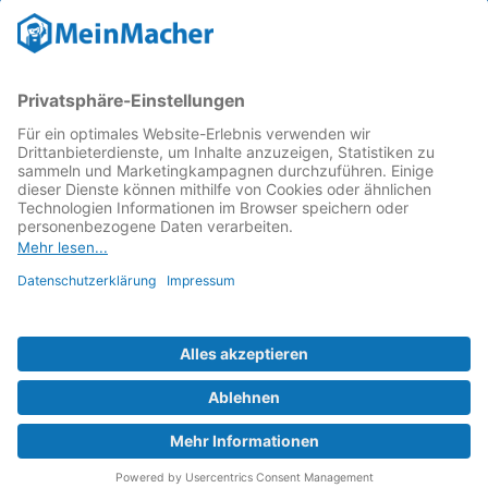
Reparatur Revolution
MeinMacher ist eine Marke der
Vangerow GmbH
↗. Diese
kämpft als Gründungsmitglied des
Runden Tisch
Reparatur
↗ für eine
Reparatur Revolution
↗ und bessere
Reparaturbedingungen: Für Produkte, die sich gut
reparieren lassen, für günstigere Ersatzteile und den
Erhalt der reparierenden Betriebe und des Reparatur-
Know-hows in Deutschland.
Weitere Informationen
Fachhändler finden
Über uns
FAQ - häufig gestellte Fragen
Rechtliches
© 2023 MeinMacher - eine Marke der Vangerow GmbH
Impressum↗
Barrierefreiheit