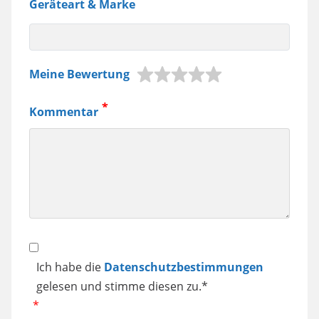
Geräteart & Marke
z.B.
Meine Bewertung
Jura
Kaffeemaschine,
Kommentar
Samsung
Smartphone
usw.
Datenschutz
Ich habe die
Datenschutzbestimmungen
gelesen und stimme diesen zu.*