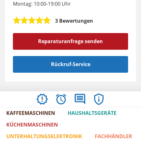
Montag: 10:00-19:00 Uhr
3 Bewertungen
Reparaturanfrage senden
Rückruf-Service
AKTUELLES
ÖFFNUNGSZEITEN
BEWERTUNGEN
IMPRESSUM
/
KAFFEEMASCHINEN
HAUSHALTSGERÄTE
AGBS
KÜCHENMASCHINEN
UNTERHALTUNGSELEKTRONIK
FACHHÄNDLER