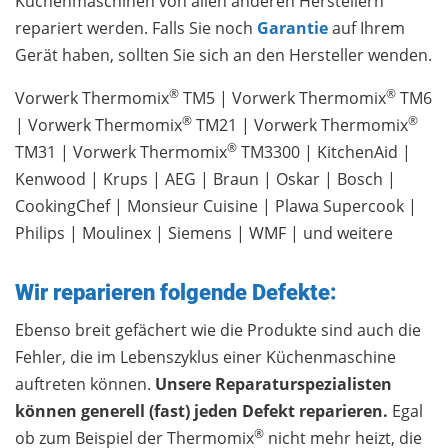
Küchenmaschinen von allen anderen Herstellern
repariert werden. Falls Sie noch
Garantie
auf Ihrem
Gerät haben, sollten Sie sich an den Hersteller wenden.
®
®
Vorwerk Thermomix
TM5 | Vorwerk Thermomix
TM6
®
®
| Vorwerk Thermomix
TM21 | Vorwerk Thermomix
®
TM31 | Vorwerk Thermomix
TM3300 | KitchenAid |
Kenwood | Krups | AEG | Braun | Oskar | Bosch |
CookingChef | Monsieur Cuisine | Plawa Supercook |
Philips | Moulinex | Siemens | WMF | und weitere
Wir reparieren folgende Defekte:
Ebenso breit gefächert wie die Produkte sind auch die
Fehler, die im Lebenszyklus einer Küchenmaschine
auftreten können.
Unsere Reparaturspezialisten
können generell (fast) jeden Defekt reparieren.
Egal
®
ob zum Beispiel der Thermomix
nicht mehr heizt, die