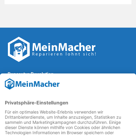
Reparatur Revolution
MeinMacher ist eine Marke der
Vangerow GmbH
↗. Diese
kämpft als Gründungsmitglied des
Runden Tisch
Reparatur
↗ für eine
Reparatur Revolution
↗ und bessere
Reparaturbedingungen: Für Produkte, die sich gut
reparieren lassen, für günstigere Ersatzteile und den
Erhalt der reparierenden Betriebe und des Reparatur-
Know-hows in Deutschland.