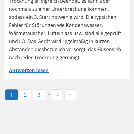
Trocknung erfolgreich beendet, es kann aber
nochmals zu einer Unterbrechung kommen,
sodass ein 3. Start notwenig wird. Die typsichen
Fehler für Störungen wie Kondenswasser,
Wärmetauscher, Lufteinlass usw. sind alle geprüft
und i.O. Das Gerät wird regelmäßig in kurzen
Abständen diesbezüglich versorgt, das Flusensieb
nach jeder Trocknung gereinigt.
Antworten lesen
…
Aktuelle
1
Page
2
Page
3
Nächste
›
Letzte
»
Seite
Seite
Seite