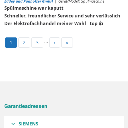
Eddey und Panholzer GmbH
|
Gerät/Modell:
Spülmaschine
Spülmaschine war kaputt
Schneller, freundlicher Service und sehr verlässlich
Der Elektrofachhandel meiner Wahl - top 👍
…
Aktuelle
1
Page
2
Page
3
Nächste
›
Letzte
»
Seite
Seite
Seite
Garantieadressen
SIEMENS