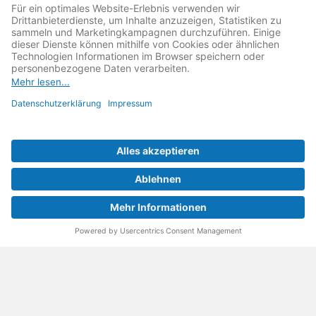
Reparatur Revolution
MeinMacher ist eine Marke der
Vangerow GmbH
↗. Diese
kämpft als Gründungsmitglied des
Runden Tisch
Reparatur
↗ für eine
Reparatur Revolution
↗ und bessere
Reparaturbedingungen: Für Produkte, die sich gut
reparieren lassen, für günstigere Ersatzteile und den
Erhalt der reparierenden Betriebe und des Reparatur-
Know-hows in Deutschland.
Weitere Informationen
Fachhändler finden
Über uns
FAQ - häufig gestellte Fragen
Rechtliches
© 2023 MeinMacher - eine Marke der Vangerow GmbH