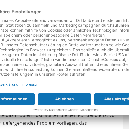
den Kalkgehalt messen, verschmutzt oder defekt sind.
n.
 könnte helfen. Achten Sie dabei besonders auf die
n.
sein. Ein Neustart der Maschine oder ein Zurücksetzen
nweisungen zum Zurücksetzen der Maschine zu
er
kontaktieren:
e das Problem löst, sollten Sie den Kundendienst von
n tiefergehendes Problem vorliegen, das