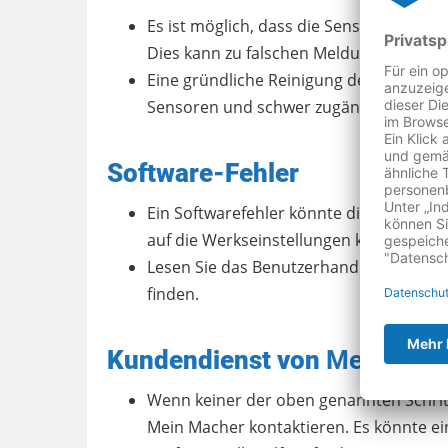
Es ist möglich, dass die Sensoren, die 
Dies kann zu falschen Meldungen führe
Eine gründliche Reinigung der Maschine
Sensoren und schwer zugängliche Stelle
Software-Fehler
Ein Softwarefehler könnte die Ursache 
auf die Werkseinstellungen kann helfen.
Lesen Sie das Benutzerhandbuch, um A
finden.
Kundendienst von
MeinMach
Wenn keiner der oben genannten Schritt
Mein Macher kontaktieren. Es könnte ei