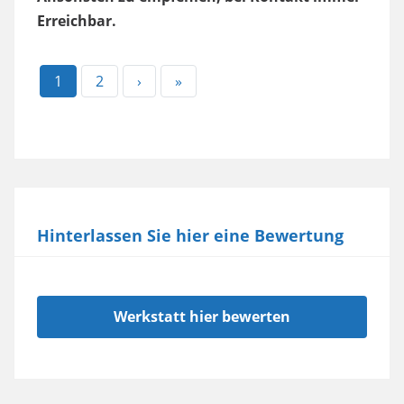
Erreichbar.
Aktuelle
1
Page
2
Nächste
›
Letzte
»
Seite
Seite
Seite
Hinterlassen Sie hier eine Bewertung
Werkstatt hier bewerten