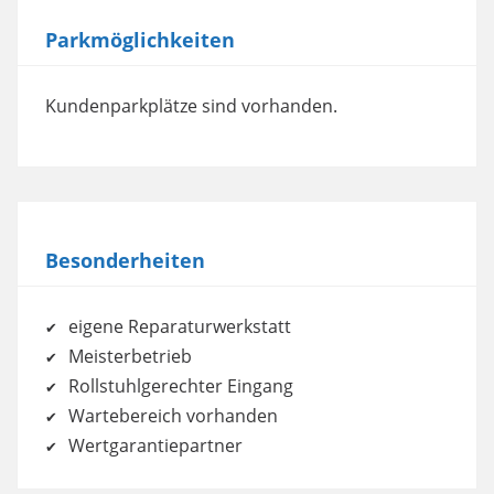
Parkmöglichkeiten
Akzeptieren
powered by
Usercentrics Consent
Kundenparkplätze sind vorhanden.
Management Platform
Besonderheiten
eigene Reparaturwerkstatt
Meisterbetrieb
Rollstuhlgerechter Eingang
Wartebereich vorhanden
Wertgarantiepartner