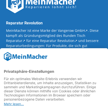
Reparatur Revolution
MeinMacher ist eine Marke der
Vangerow GmbH
↗. Diese
kämpft als Gründungsmitglied des
Runden Tisch
Reparatur
↗ für eine
Reparatur Revolution
↗ und bessere
Reparaturbedingungen: Für Produkte, die sich gut
reparieren lassen, für günstigere Ersatzteile und den
Erhalt der reparierenden Betriebe und des Reparatur-
Know-hows in Deutschland.
Weitere Informationen
Fachhändler finden
Über uns
FAQ - häufig gestellte Fragen
Rechtliches