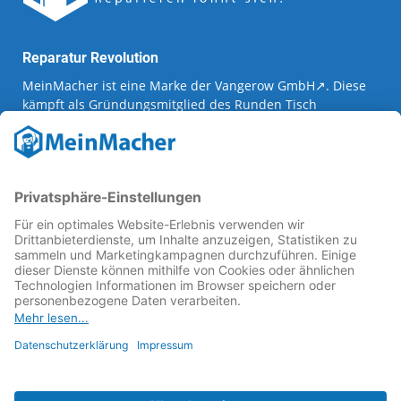
Reparatur Revolution
MeinMacher ist eine Marke der
Vangerow GmbH
↗. Diese
kämpft als Gründungsmitglied des
Runden Tisch
Reparatur
↗ für eine
Reparatur Revolution
↗ und bessere
Reparaturbedingungen: Für Produkte, die sich gut
reparieren lassen, für günstigere Ersatzteile und den
Erhalt der reparierenden Betriebe und des Reparatur-
Know-hows in Deutschland.
Weitere Informationen
Fachhändler finden
Über uns
FAQ - häufig gestellte Fragen
Rechtliches
© 2023 MeinMacher - eine Marke der Vangerow GmbH