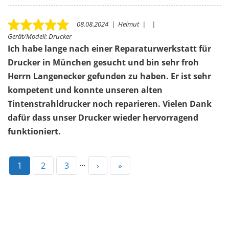
08.08.2024
|
Helmut
|
|
Gerät/Modell:
Drucker
Ich habe lange nach einer Reparaturwerkstatt für
Drucker in München gesucht und bin sehr froh
Herrn Langenecker gefunden zu haben. Er ist sehr
kompetent und konnte unseren alten
Tintenstrahldrucker noch reparieren. Vielen Dank
dafür dass unser Drucker wieder hervorragend
funktioniert.
…
Aktuelle
1
Page
2
Page
3
Nächste
›
Letzte
»
Seite
Seite
Seite