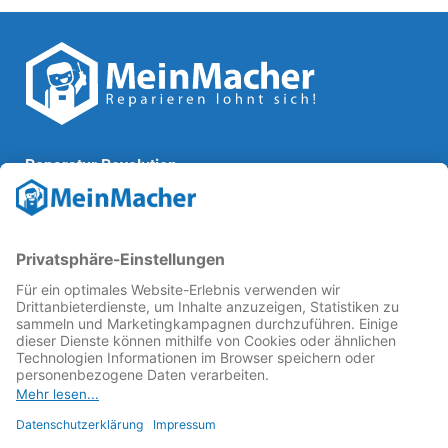
Reparatur Revolution
MeinMacher ist eine Marke der
Vangerow GmbH
↗. Diese
kämpft als Gründungsmitglied des
Runden Tisch
Reparatur
↗ für eine
Reparatur Revolution
↗ und bessere
Reparaturbedingungen: Für Produkte, die sich gut
reparieren lassen, für günstigere Ersatzteile und den
Erhalt der reparierenden Betriebe und des Reparatur-
Know-hows in Deutschland.
Weitere Informationen
Fachhändler finden
Über uns
FAQ - häufig gestellte Fragen