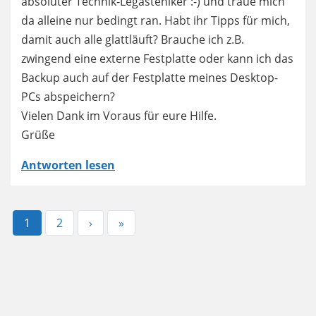
absoluter Technik-Legasteniker :-) und traue mich
da alleine nur bedingt ran. Habt ihr Tipps für mich,
damit auch alle glattläuft? Brauche ich z.B.
zwingend eine externe Festplatte oder kann ich das
Backup auch auf der Festplatte meines Desktop-
PCs abspeichern?
Vielen Dank im Voraus für eure Hilfe.
Grüße
Antworten lesen
Aktuelle
1
Page
2
Nächste
›
Letzte
»
Seite
Seite
Seite