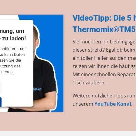
VideoTipp: Die 5 
Thermomix®TM5
mmung, um
 zu laden!
Sie möchten Ihr Lieblingsg
dieser streikt? Egal ob be
tanbieters, um
ice kann Daten
ein toller Helfer auf den m
esen Sie die
zeigen wir Ihnen die häufi
Nutzung des
zusehen.
Mit einer schnellen Reparat
Tisch zaubern.
Weitere nützliche Tipps ru
unserem
YouTube Kanal
.
 Management