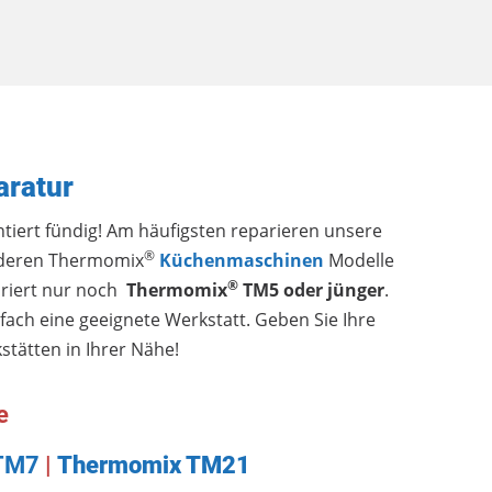
ratur
ert fündig! Am häufigsten reparieren unsere
®
deren Thermomix
Küchenmaschinen
Modelle
®
ariert nur noch
Thermomix
TM5 oder jünger
.
fach eine geeignete Werkstatt. Geben Sie Ihre
stätten in Ihrer Nähe!
e
TM7
|
Thermomix
TM21