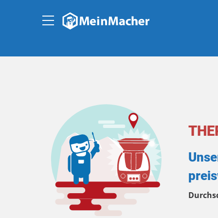
THE
Unse
prei
Durchs