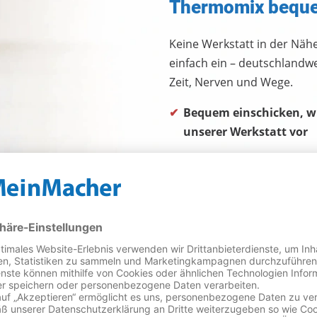
Thermomix bequem
Keine Werkstatt in der Näh
einfach ein – deutschlandw
Zeit, Nerven und Wege.
Bequem einschicken, wi
unserer Werkstatt vor
Professionell repariert
Original- oder hochwert
Möchten Sie mehr zum Abla
starten? Dann besuchen Sie 
Reparatur per Post: