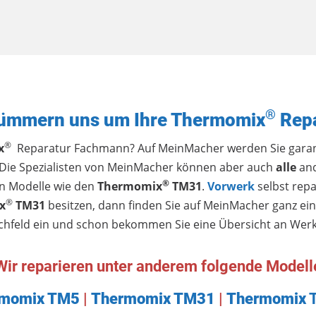
®
kümmern uns um Ihre Thermomix
Repa
®
x
Reparatur Fachmann? Auf MeinMacher werden Sie garanti
Die Spezialisten von MeinMacher können aber auch
alle
an
®
en Modelle wie den
Thermomix
TM31
.
Vorwerk
selbst rep
®
x
TM31
besitzen, dann finden Sie auf MeinMacher ganz ein
uchfeld ein und schon bekommen Sie eine Übersicht an Werk
Wir reparieren unter anderem folgende Modell
rmomix
TM5
|
Thermomix
TM31
|
Thermomix