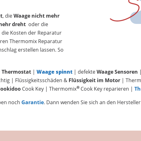
t
, die
Waage nicht mehr
 mehr dreht
oder die
e die Kosten der Reparatur
seren Thermomix Reparatur
schlag erstellen lassen. So
r
Thermostat
|
Waage spinnt
| defekte
Waage Sensoren
|
chtig | Flüssigkeitsschäden &
Flüssigkeit im Motor
| Ther
®
Cookidoo
Cook Key | T
hermomix
Cook Key reparieren
|
Th
aben noch
Garantie
. Dann wenden Sie sich an den Hersteller