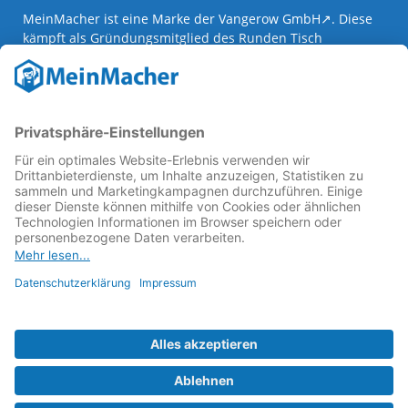
MeinMacher ist eine Marke der
Vangerow GmbH
↗. Diese
kämpft als Gründungsmitglied des
Runden Tisch
Reparatur
↗ für eine
Reparatur Revolution
↗ und bessere
Reparaturbedingungen: Für Produkte, die sich gut
reparieren lassen, für günstigere Ersatzteile und den
Erhalt der reparierenden Betriebe und des Reparatur-
Know-hows in Deutschland.
Weitere Informationen
Fachhändler finden
Über uns
FAQ - häufig gestellte Fragen
Rechtliches
© 2023 MeinMacher - eine Marke der Vangerow GmbH
Impressum↗
Barrierefreiheit
Datenschutz
AGBs