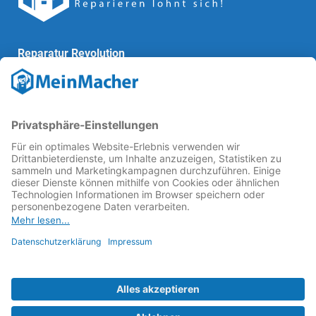
Reparatur Revolution
MeinMacher ist eine Marke der
Vangerow GmbH
↗. Diese
kämpft als Gründungsmitglied des
Runden Tisch
Reparatur
↗ für eine
Reparatur Revolution
↗ und bessere
Reparaturbedingungen: Für Produkte, die sich gut
reparieren lassen, für günstigere Ersatzteile und den
Erhalt der reparierenden Betriebe und des Reparatur-
Know-hows in Deutschland.
Weitere Informationen
Fachhändler finden
Über uns
FAQ - häufig gestellte Fragen
Rechtliches
© 2023 MeinMacher - eine Marke der Vangerow GmbH