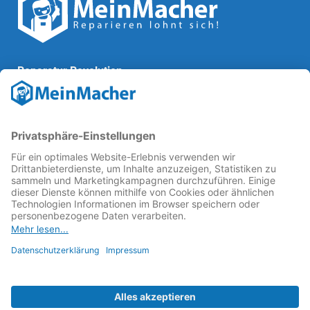
Reparatur Revolution
MeinMacher ist eine Marke der
Vangerow GmbH
↗. Diese
kämpft als Gründungsmitglied des
Runden Tisch
Reparatur
↗ für eine
Reparatur Revolution
↗ und bessere
Reparaturbedingungen: Für Produkte, die sich gut
reparieren lassen, für günstigere Ersatzteile und den
Erhalt der reparierenden Betriebe und des Reparatur-
Know-hows in Deutschland.
Weitere Informationen
Fachhändler finden
Über uns
FAQ - häufig gestellte Fragen
Rechtliches