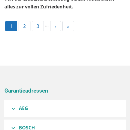
alles zur vollen Zufriedenheit.
…
Aktuelle
1
Page
2
Page
3
Nächste
›
Letzte
»
Seite
Seite
Seite
Garantieadressen
AEG
BOSCH