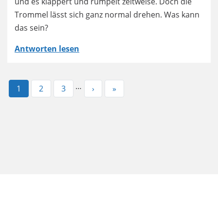
und es klappert und rumpelt zeitweise. Doch die
Trommel lässt sich ganz normal drehen. Was kann
das sein?
Antworten lesen
…
Aktuelle
1
Page
2
Page
3
Nächste
›
Letzte
»
Seite
Seite
Seite