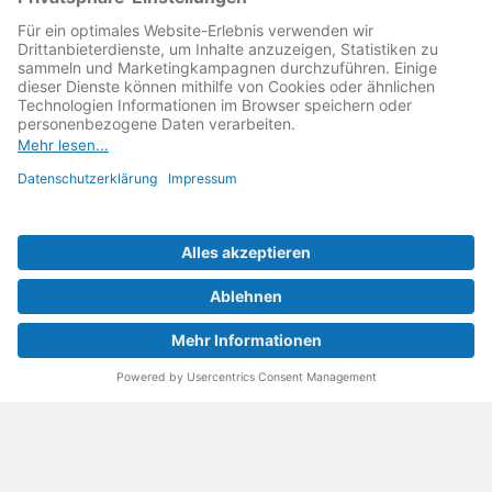
reparieren lassen, für günstigere Ersatzteile und den
Erhalt der reparierenden Betriebe und des Reparatur-
Know-hows in Deutschland.
Weitere Informationen
Fachhändler finden
Über uns
FAQ - häufig gestellte Fragen
Rechtliches
© 2023 MeinMacher - eine Marke der Vangerow GmbH
Impressum↗
Barrierefreiheit
Datenschutz
AGBs
Kontakt