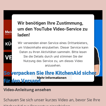
Wir benötigen Ihre Zustimmung,
um den YouTube Video-Service zu
laden!
Wir verwenden einen Service eines Drittanbieters,
um Videoinhalte einzubetten. Dieser Service kann
Daten zu Ihren Aktivitäten sammeln. Bitte lesen
Sie die Details durch und stimmen Sie der
Nutzung des Service zu, um dieses Video
anzusehen.
So verpacken Sie Ihre KitchenAid sicher
Mehr Informationen
für den Versand
Video-Anleitung ansehen
Akzeptieren
Schauen Sie sich unser kurzes Video an, bevor Sie Ihre
powered by
Usercentrics Consent Management
Platform